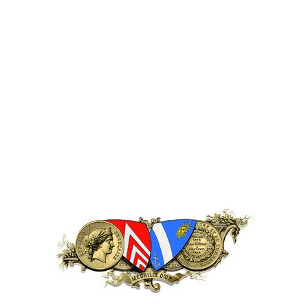
Description
Livraison 75 € pour toute commande de quantité inférieure à 24
(1 magnum = 2 bouteilles – 1 bouteille = 2 1/2 bouteilles)
Merci, en ce cas, d’ajouter une Livraison à votre panier.
Livraison gratuite à partir de 24 bouteilles ou leur équival