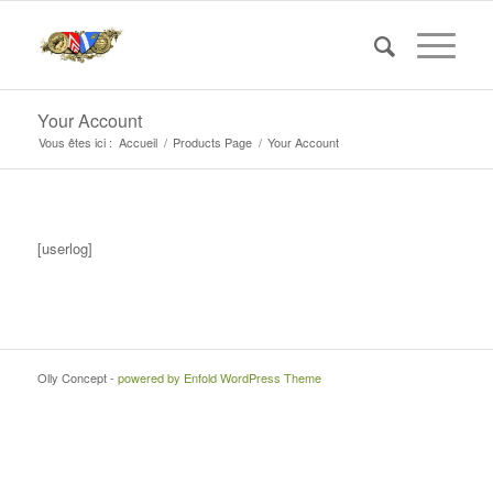
Your Account
Vous êtes ici :
Accueil
/
Products Page
/
Your Account
[userlog]
Olly Concept -
powered by Enfold WordPress Theme